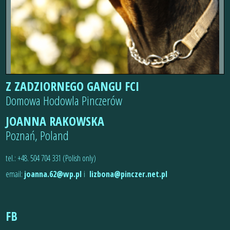
Z ZADZIORNEGO GANGU FCI
Domowa Hodowla Pinczerów
JOANNA RAKOWSKA
Poznań, Poland
tel.: +48. 504 704 331 (Polish only)
email:
joanna.62@wp.pl
i
lizbona@pinczer.net.pl
FB